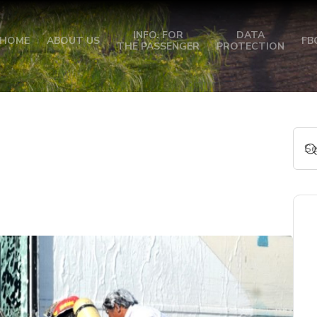
INFO. FOR
DATA
HOME
ABOUT US
FB
THE PASSENGER
PROTECTION