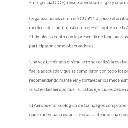
Emergencia (COE), desde donde se dirigió y coordin
Organizaciones como el ECU 911 dispuso el arrib
médicos del cantón, así como el Helicóptero de l
El simulacro contó con la presencia de funcionario
participaron como observadores.
Una vez terminado el simulacro se realizó la evalu
fue la adecuada y que se cumplieron con todo los p
recomendando mantener y fortalecer los mecanismo
la actividad aeroportuaria. Estos ejercicios deben 
El Aeropuerto Ecológico de Galápagos comprobó co
que lo acompaña están listos para atender una em