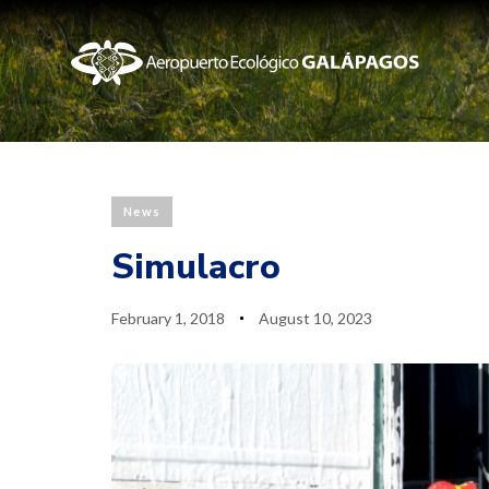
Published
Last
News
PUBLISHED
on:
updated:
IN:
Simulacro
February 1, 2018
August 10, 2023