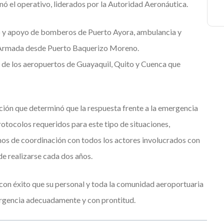
ó el operativo, liderados por la Autoridad Aeronáutica.
o y apoyo de bomberos de Puerto Ayora, ambulancia y
a Armada desde Puerto Baquerizo Moreno.
s de los aeropuertos de Guayaquil, Quito y Cuenca que
ación que determinó que la respuesta frente a la emergencia
rotocolos requeridos para este tipo de situaciones,
s de coordinación con todos los actores involucrados con
de realizarse cada dos años.
n éxito que su personal y toda la comunidad aeroportuaria
ergencia adecuadamente y con prontitud.