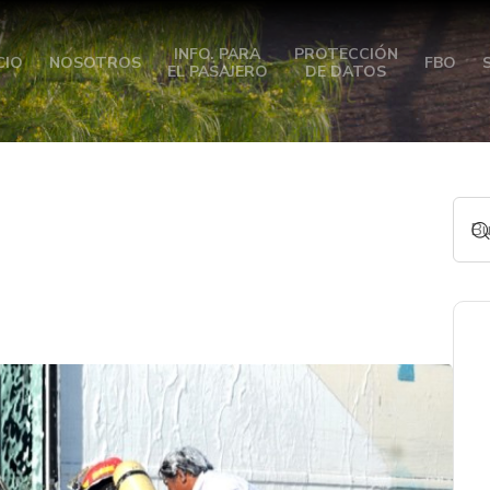
INFO. PARA
PROTECCIÓN
CIO
NOSOTROS
FBO
EL PASAJERO
DE DATOS