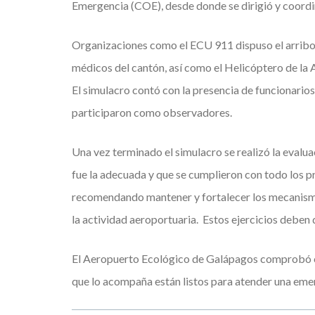
Emergencia (COE), desde donde se dirigió y coordin
Organizaciones como el ECU 911 dispuso el arrib
médicos del cantón, así como el Helicóptero de l
El simulacro contó con la presencia de funcionario
participaron como observadores.
Una vez terminado el simulacro se realizó la evalu
fue la adecuada y que se cumplieron con todo los p
recomendando mantener y fortalecer los mecanismo
la actividad aeroportuaria. Estos ejercicios deben 
El Aeropuerto Ecológico de Galápagos comprobó co
que lo acompaña están listos para atender una em