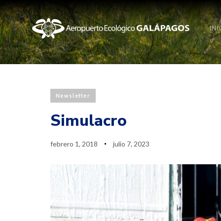
INI
Published
Last
Newsletter
PUBLISHED
on:
updated:
IN:
Simulacro
febrero 1, 2018
julio 7, 2023