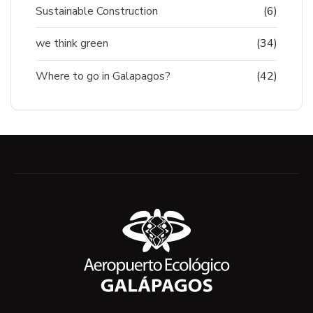
Sustainable Construction
(6)
we think green
(34)
Where to go in Galapagos?
(42)