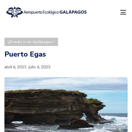
To
na
Published
Last
PUBLISHED
on:
updated:
IN:
¿Donde ir en Galápagos?
Puerto Egas
abril 6, 2015
julio 6, 2023