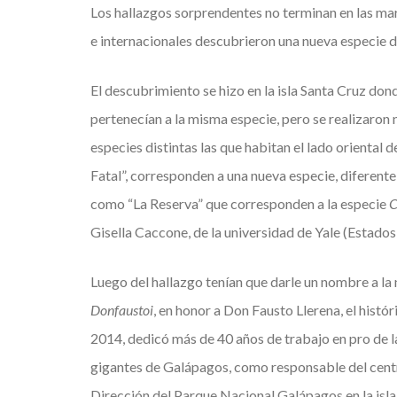
Los hallazgos sorprendentes no terminan en las mara
e internacionales descubrieron una nueva especie de
El descubrimiento se hizo en la isla Santa Cruz don
pertenecían a la misma especie, pero se realizaron
especies distintas las que habitan el lado oriental 
Fatal”, corresponden a una nueva especie, diferente
como “La Reserva” que corresponden a la especie
C
Gisella Caccone, de la universidad de Yale (Estados
Luego del hallazgo tenían que darle un nombre a la
Donfaustoi
, en honor a Don Fausto Llerena, el hist
2014, dedicó más de 40 años de trabajo en pro de l
gigantes de Galápagos, como responsable del centro
Dirección del Parque Nacional Galápagos en la isla 