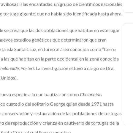
villosas islas encantadas, un grupo de científicos nacionales
 tortuga gigante, que no había sido identificada hasta ahora.
de se creía que las dos poblaciones que habitan en este lugar
 nuevos estudios genéticos que determinaron que eran
de la isla Santa Cruz, en torno al área conocida como “Cerro
 a las que habitan en la parte occidental en la zona conocida
helonoidis Porteri
. La investigación estuvo a cargo de Dra.
 Unidos).
 nueva especie a la que bautizaron como
Chelonoidis
órico custodio del solitario George quien desde 1971 hasta
a conservación y restauración de las poblaciones de tortugas
 de reproducción y crianza en cautiverio de tortugas de la
Santa Cruz, el cual lleva su nombre.