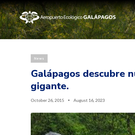
Published
Last
News
PUBLISHED
on:
updated:
IN:
Galápagos descubre n
gigante.
October 26, 2015
August 16, 2023