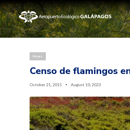
Published
Last
News
PUBLISHED
on:
updated:
IN:
Censo de flamingos e
October 21, 2015
August 10, 2023