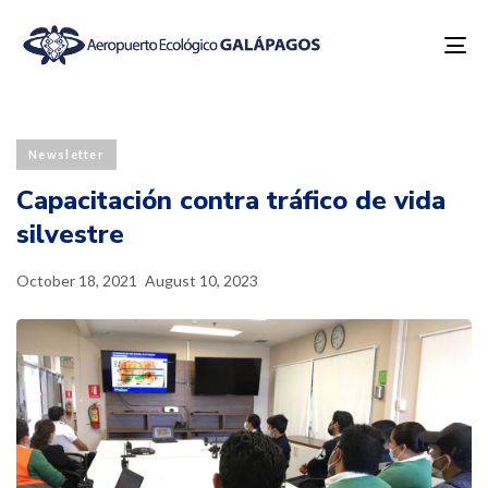
To
na
Published
Last
PUBLISHED
on:
updated:
IN:
Newsletter
Capacitación contra tráfico de vida
silvestre
October 18, 2021
August 10, 2023