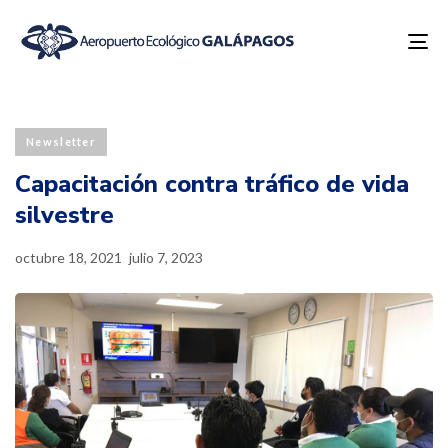
To
na
Published
Last
PUBLISHED
on:
updated:
IN:
Newsletter
Capacitación contra tráfico de vida
silvestre
octubre 18, 2021
julio 7, 2023