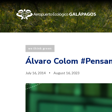
Published
Last
we think green
PUBLISHED
on:
updated:
IN:
Álvaro Colom #Pensa
July 16, 2014
August 16, 2023