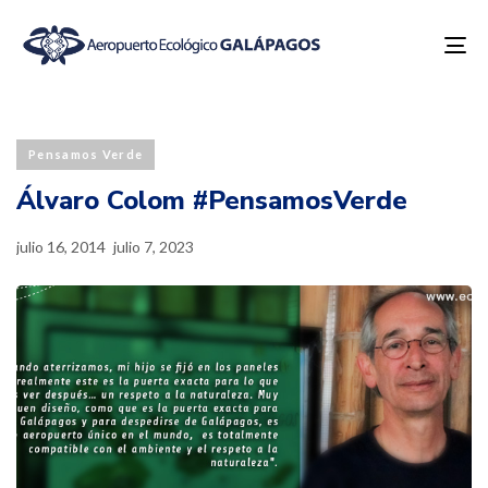
To
na
Published
Last
PUBLISHED
on:
updated:
IN:
Pensamos Verde
Álvaro Colom #PensamosVerde
julio 16, 2014
julio 7, 2023