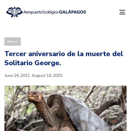
To
na
Published
Last
PUBLISHED
on:
updated:
IN:
News
Tercer aniversario de la muerte del
Solitario George.
June 24, 2015
August 10, 2023