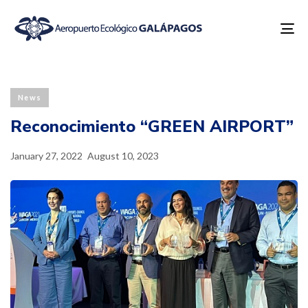
To
na
Published
Last
PUBLISHED
on:
updated:
IN:
News
Reconocimiento “GREEN AIRPORT”
January 27, 2022
August 10, 2023