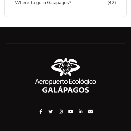
Where to go in Galapagos?
(42)