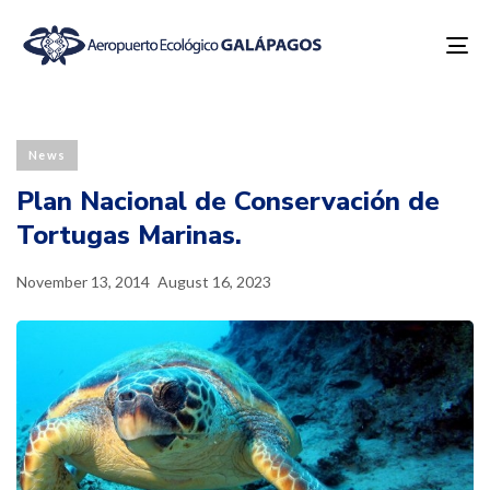
To
na
Published
Last
PUBLISHED
on:
updated:
IN:
News
Plan Nacional de Conservación de
Tortugas Marinas.
November 13, 2014
August 16, 2023