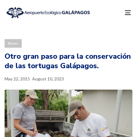
To
na
Published
Last
PUBLISHED
on:
updated:
IN:
News
Otro gran paso para la conservación
de las tortugas Galápagos.
May 22, 2015
August 10, 2023