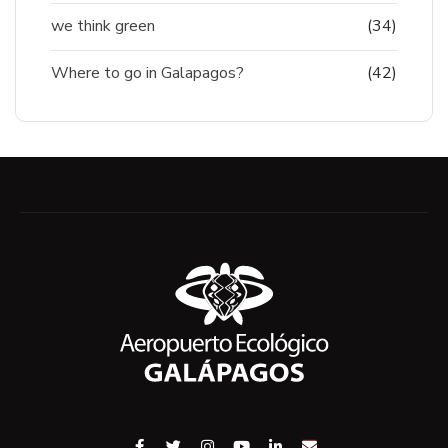
we think green
(34)
Where to go in Galapagos?
(42)