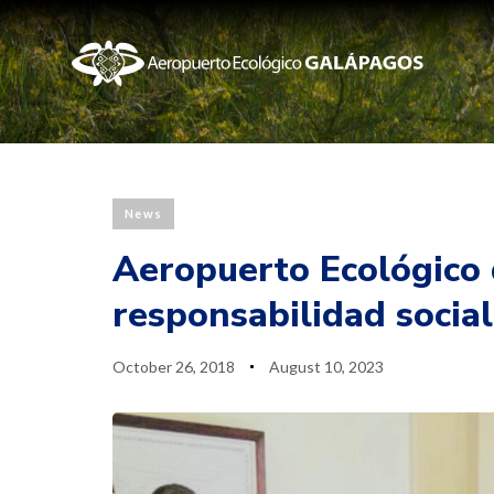
Published
Last
News
PUBLISHED
on:
updated:
IN:
Aeropuerto Ecológico 
responsabilidad socia
October 26, 2018
August 10, 2023