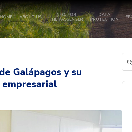
INFO. FOR
DATA
HOME
ABOUT US
FB
THE PASSENGER
PROTECTION
de Galápagos y su
l empresarial