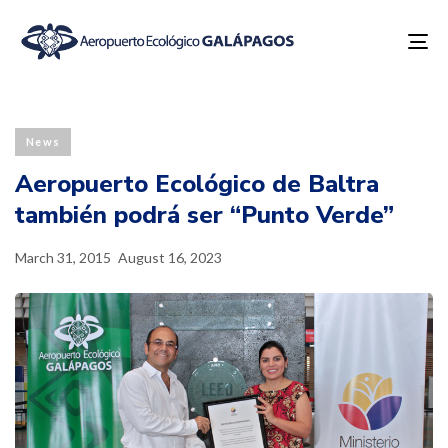
To
na
Published
Last
PUBLISHED
on:
updated:
IN:
News
Aeropuerto Ecológico de Baltra
también podrá ser “Punto Verde”
March 31, 2015
August 16, 2023