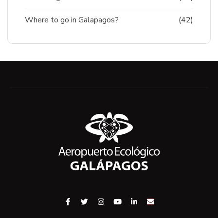
Where to go in Galapagos?
(42)