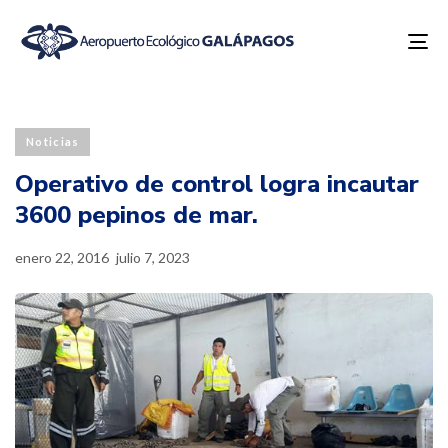
To
na
Published
Last
PUBLISHED
on:
updated:
IN:
Noticias
Operativo de control logra incautar
3600 pepinos de mar.
enero 22, 2016
julio 7, 2023