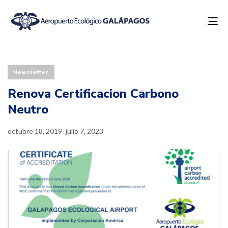
To
na
Published
Last
PUBLISHED
on:
updated:
IN:
Newsletter
Renova Certificacion Carbono
Neutro
octubre 18, 2019
julio 7, 2023