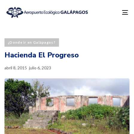
To
na
Published
Last
PUBLISHED
on:
updated:
IN:
¿Donde ir en Galápagos?
Hacienda El Progreso
abril 8, 2015
julio 6, 2023