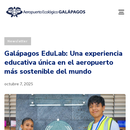
To
na
Published
PUBLISHED
on:
IN:
Newsletter
Galápagos EduLab: Una experiencia
educativa única en el aeropuerto
más sostenible del mundo
octubre 7, 2025