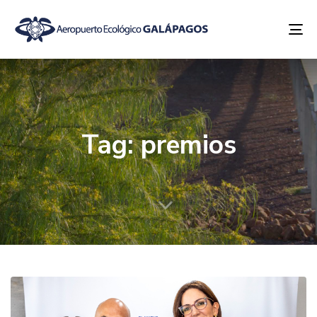
To
na
Tag: premios