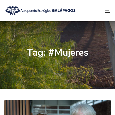
To
na
Tag: #Mujeres