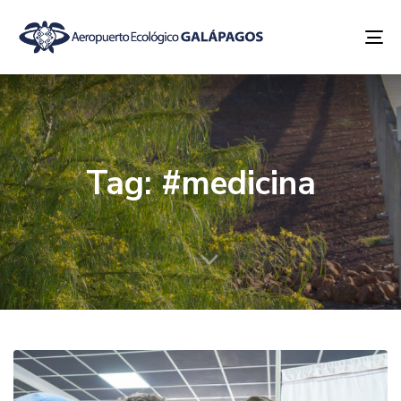
To
na
Tag: #medicina