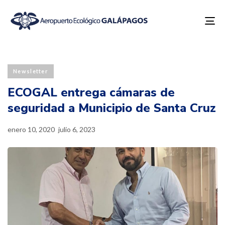
To
na
Published
Last
PUBLISHED
on:
updated:
IN:
Newsletter
ECOGAL entrega cámaras de
seguridad a Municipio de Santa Cruz
enero 10, 2020
julio 6, 2023