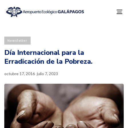
To
na
Published
Last
PUBLISHED
on:
updated:
IN:
Newsletter
Día Internacional para la
Erradicación de la Pobreza.
octubre 17, 2016
julio 7, 2023