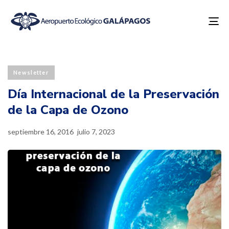
To
na
Published
Last
PUBLISHED
on:
updated:
IN:
Newsletter
Día Internacional de la Preservación
de la Capa de Ozono
septiembre 16, 2016
julio 7, 2023