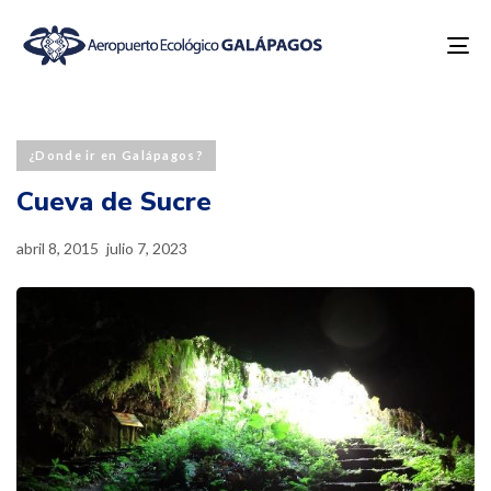
To
na
Published
Last
PUBLISHED
on:
updated:
IN:
¿Donde ir en Galápagos?
Cueva de Sucre
abril 8, 2015
julio 7, 2023