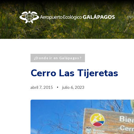
INI
Published
Last
¿Donde ir en Galápagos?
PUBLISHED
on:
updated:
IN:
Cerro Las Tijeretas
abril 7, 2015
julio 6, 2023