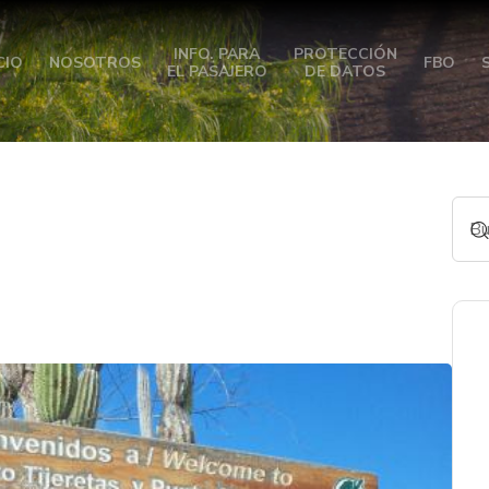
INFO. PARA
PROTECCIÓN
CIO
NOSOTROS
FBO
EL PASAJERO
DE DATOS